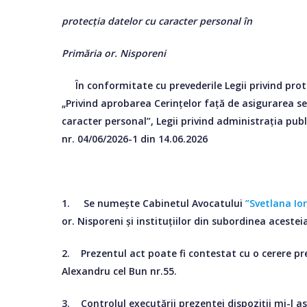
protecția datelor cu caracter personal în
Primăria or. Nisporeni
În conformitate cu prevederile Legii privind protec
„Privind aprobarea Cerințelor față de asigurarea se
caracter personal”, Legii privind administrația publi
nr. 04/06/2026-1 din 14.06.2026
1. Se numește Cabinetul Avocatului
”Svetlana Io
or. Nisporeni și instituțiilor din subordinea acestei
2. Prezentul act poate fi contestat cu o cerere pre
Alexandru cel Bun nr.55.
3. Controlul executării prezentei dispoziții mi-l a