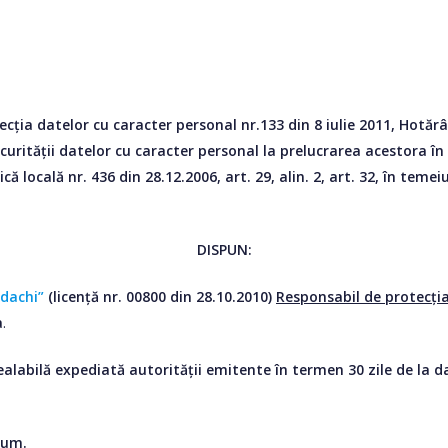
ția datelor cu caracter personal nr.133 din 8 iulie 2011, Hotărâ
curității datelor cu caracter personal la prelucrarea acestora î
că locală nr. 436 din 28.12.2006, art. 29, alin. 2, art. 32, în teme
DISPUN:
rdachi”
(licență nr. 00800 din 28.10.2010)
Responsabil de protecția
a
.
alabilă expediată autorității emitente în termen 30 zile de la da
sum.