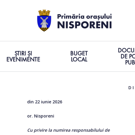
DOCU
ȘTIRI ȘI
BUGET
DE PO
EVENIMENTE
LOCAL
PUB
D I S P O Z I Ţ I 
Hit enter to search or ESC to close
din 22 iunie 2026
or. Nisporeni
Cu privire la numirea responsabilului de