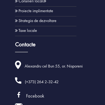
Consilieri locali
Impozite și Taxe l
Rapoarte
Proiecte implimentate
MPAY
Planul de investiții 
Strategia de dezvoltare
dezvoltarea infrastruct
AVIZE ACHITĂ
Nisporeni
Taxe locale
Achiziții Public
Acte normativ
Contacte
Orașe înfrățit
Parteneriate
Alexandru cel Bun 55, or. Nisporeni
(+373) 264 2-32-42
Facebook