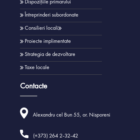
Dispozițiile primarului
Energia Durabilă și C
Consultații publ
Nisporeni 2021 – 
Întreprinderi subordonate
Impozite și Taxe l
Rapoarte
Consilieri locali
MPAY
Planul de investiții 
Proiecte implimentate
dezvoltarea infrastruct
AVIZE ACHITĂ
Nisporeni
Strategia de dezvoltare
Achiziții Public
Taxe locale
Acte normativ
Orașe înfrățit
Contacte
Parteneriate
Alexandru cel Bun 55, or. Nisporeni
(+373) 264 2-32-42