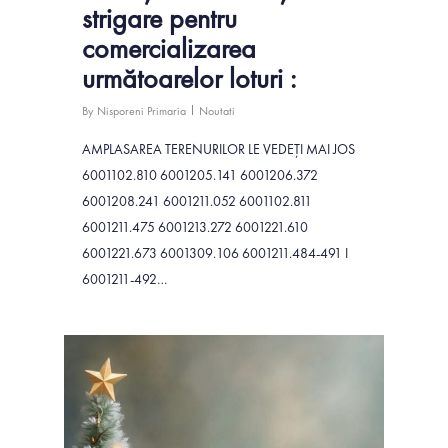
strigare pentru
comercializarea
următoarelor loturi :
By
Nisporeni Primaria
Noutati
AMPLASAREA TERENURILOR LE VEDEȚI MAI JOS
6001102.810 6001205.141 6001206.372
6001208.241 6001211.052 6001102.811
6001211.475 6001213.272 6001221.610
6001221.673 6001309.106 6001211.484-491 I
6001211-492…
0
Știri și evenim
Buget Local