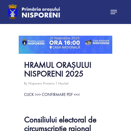
Hit enter to search or ESC to close
0
HRAMUL ORAȘULUI
NISPORENI 2025
By
Nisporeni Primaria
Noutati
CLICK >>> CONFIRMARE PDF <<<
0
Consiliului electoral de
circumscripţie raional