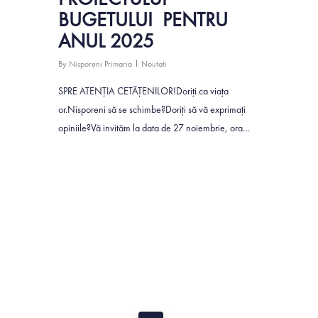
BUGETULUI PENTRU
ANUL 2025
By
Nisporeni Primaria
Noutati
SPRE ATENŢIA CETĂŢENILOR!Doriţi ca viaţa
or.Nisporeni să se schimbe?Doriţi să vă exprimaţi
opiniile?Vă invităm la data de 27 noiembrie, ora…