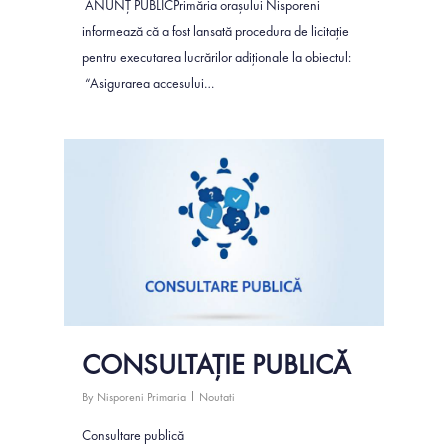
ANUNȚ PUBLICPrimăria orașului Nisporeni
informează că a fost lansată procedura de licitație
pentru executarea lucrărilor adiționale la obiectul:
“Asigurarea accesului…
1
CONSULTAȚIE PUBLICĂ
By
Nisporeni Primaria
Noutati
Consultare publică