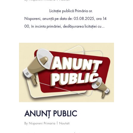
Licitație publică Primăria or.
Nisporeni, anunță pe data de: 05.08.2025, ora 14
00, în incinta primăriei, desfășurarea licitației cu…
0
ANUNȚ PUBLIC
By
Nisporeni Primaria
Noutati