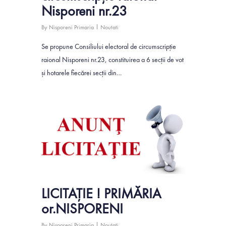
Nisporeni nr.23
By
Nisporeni Primaria
Noutati
Se propune Consiliului electoral de circumscripţie
raional Nisporeni nr.23, constituirea a 6 secţii de vot
şi hotarele fiecărei secţii din…
0
LICITAȚIE ! PRIMĂRIA
or.NISPORENI
By
Nisporeni Primaria
Noutati