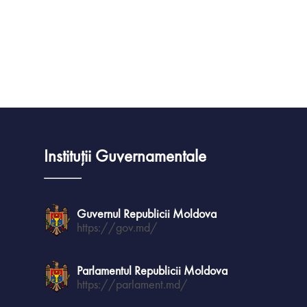
Impozite și Taxe l
Rapoarte
MPAY
Planul de investiții 
dezvoltarea infrastruct
AVIZE ACHITĂ
Nisporeni
Achiziții Public
Acte normativ
Orașe înfrățit
Instituții Guvernamentale
Parteneriate
Guvernul Republicii Moldova
https://gov.md/
Parlamentul Republicii Moldova
https://parlament.md/