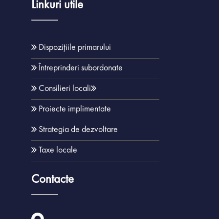
Linkuri utile
Nisporeni
Achiziții Public
Acte normativ
Orașe înfrățit
Dispozițiile primarului
Parteneriate
Întreprinderi subordonate
Consilieri locali
Proiecte implimentate
Strategia de dezvoltare
Taxe locale
Contacte