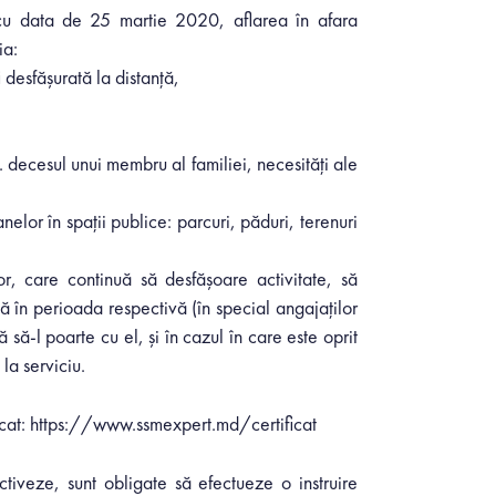
 cu data de 25 martie 2020, aflarea în afara
ia:
i desfăşurată la distanţă,
. decesul unui membru al familiei, necesităţi ale
lor în spaţii publice: parcuri, păduri, terenuri
r, care continuă să desfășoare activitate, să
ă în perioada respectivă (în special angajaților
 să-l poarte cu el, și în cazul în care este oprit
la serviciu.
cat:
https://www.ssmexpert.md/certificat
ctiveze, sunt obligate să efectueze o instruire