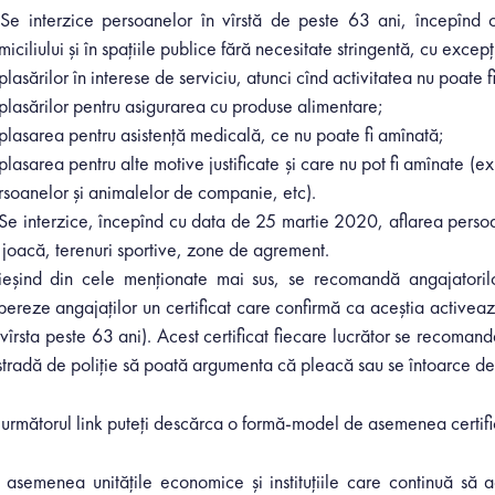
 Se interzice persoanelor în vîrstă de peste 63 ani, începînd
iciliului şi în spaţiile publice fără necesitate stringentă, cu excepţ
lasărilor în interese de serviciu, atunci cînd activitatea nu poate f
plasărilor pentru asigurarea cu produse alimentare;
plasarea pentru asistenţă medicală, ce nu
poate fi amînată;
lasarea pentru alte motive justificate şi care nu pot fi amînate (ex
rsoanelor şi animalelor de companie, etc).
Se interzice, începînd cu data de 25 martie 2020, aflarea persoane
 joacă, terenuri sportive, zone de agrement.
ieșind din cele menționate mai sus, se recomandă angajatorilo
bereze angajaților un certificat care confirmă ca aceștia activeaz
vîrsta peste 63 ani). Acest certificat fiecare lucrător se recomandă
stradă de poliție să poată argumenta că pleacă sau se întoarce de 
 următorul link puteți descărca o formă-model de asemenea certifi
 asemenea unitățile economice și instituțiile care continuă să a