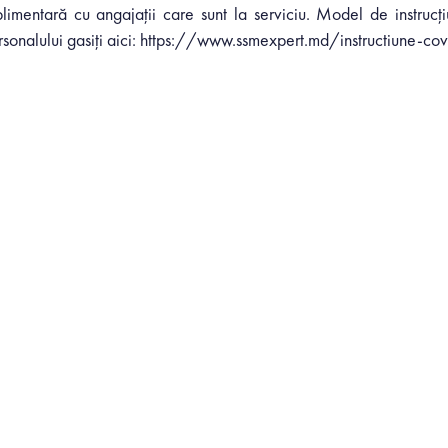
plimentară cu angajații care sunt la serviciu. Model de instrucț
sonalului gasiți aici:
https://www.ssmexpert.md/instructiune-cov