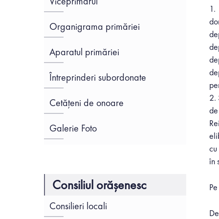
Viceprimarul
1.
Hit enter to search or ESC to close
dom
Organigrama primăriei
dep
de
Aparatul primăriei
de
dep
Întreprinderi subordonate
pe
2. 
Cetățeni de onoare
de
Re
Galerie Foto
eli
cu 
în 
Consiliul orășenesc
Pe
Consilieri locali
De