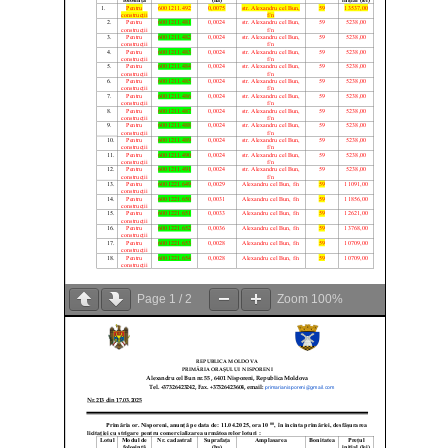
Page
1
/
2
Zoom
100%