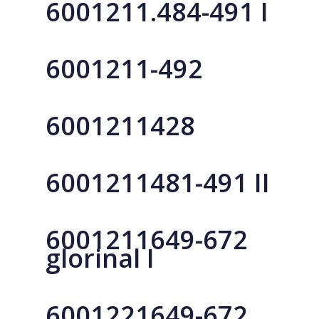
6001211.484-491 I
Impozite și Taxe l
Rapoarte
MPAY
Planul de investiții 
dezvoltarea infrastruct
6001211-492
AVIZE ACHITĂ
Nisporeni
Achiziții Public
Acte normativ
6001211428
Orașe înfrățit
Parteneriate
6001211481-491 II
6001211649-672
glorinal I
6001221649-672