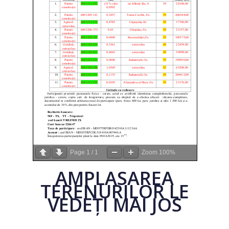
Page
1
/
1
Zoom
100%
AMPLASAREA
TERENURILOR LE
VEDEȚI MAI JOS