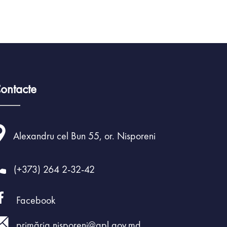
ontacte
Alexandru cel Bun 55, or. Nisporeni
(+373) 264 2-32-42
Facebook
primăria.nisporeni@apl.gov.md