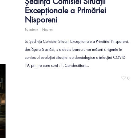
Ședința Comisiei Situații
Excepționale a Primăriei
Nisporeni
By
admin
Noutati
La Ședința Comisiei Situații Excepționale a Primăriei Nisporeni,
0
desfășurată astăzi, s-a decis luarea unor măsuri strigente în
contextul evoluției situației epidemiologice a infecției COVID-
19, printre care sunt : 1. Conducătorii...
0