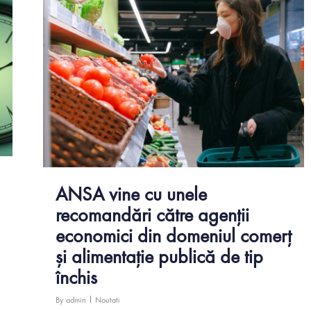
ANSA vine cu unele
recomandări către agenții
economici din domeniul comerț
și alimentație publică de tip
închis
By
admin
Noutati