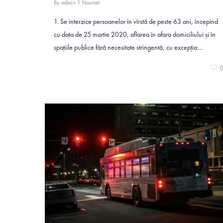
By
admin
Noutati
1. Se interzice persoanelor în vîrstă de peste 63 ani, începînd
cu data de 25 martie 2020, aflarea în afara domiciliului şi în
spaţiile publice fără necesitate stringentă, cu excepţia:...