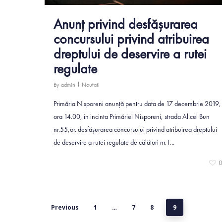
Anunț privind desfăşurarea
concursului privind atribuirea
dreptului de deservire a rutei
regulate
By
admin
Noutati
Primăria Nisporeni anunţă pentru data de 17 decembrie 2019,
ora 14.00, în incinta Primăriei Nisporeni, strada Al.cel Bun
nr.55,or. desfăşurarea concursului privind atribuirea dreptului
de deservire a rutei regulate de călători nr.1...
Previous
1
…
7
8
9