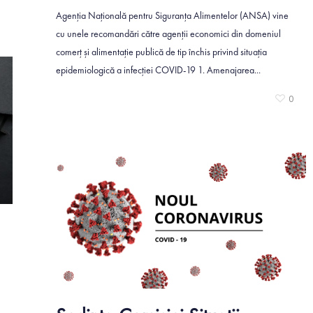
0
Agenția Națională pentru Siguranța Alimentelor (ANSA) vine
cu unele recomandări către agenții economici din domeniul
comerț și alimentație publică de tip închis privind situația
epidemiologică a infecției COVID-19 1. Amenajarea...
0